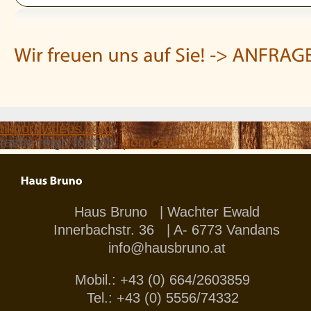
tikpornvideos.com
tasha reign footjob.
porncavehd.com
Haus Bruno | Wachter Ewald
Innerbachstr. 36 | A- 6773 Vandans
info@hausbruno.at
Mobil.: +43 (0) 664/2603859
Tel.: +43 (0) 5556/74332